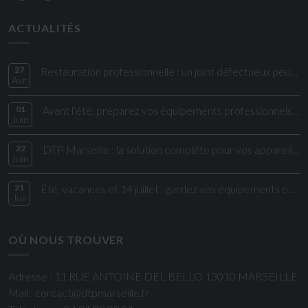
ACTUALITÉS
27
Restauration professionnelle : un joint défectueux peut impacter directement vos coûts et votre sécurité alimentaire
Avr
01
Avant l’été, préparez vos équipements professionnels aux fortes chaleurs
Juin
22
DTP Marseille : la solution complète pour vos appareils électroménagers et cuisi
Juin
21
Été, vacances et 14 juillet : gardez vos équipements opérationnels !
Juil
OÙ NOUS TROUVER
Adresse : 11 RUE ANTOINE DEL BELLO 13010 MARSEILLE
Mail : contact@dtpmarseille.fr