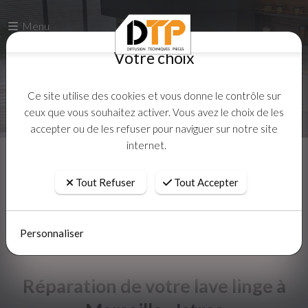
Votre choix
Menu
Votre choix
Ce site utilise des cookies et vous donne le contrôle sur
ceux que vous souhaitez activer. Vous avez le choix de les
accepter ou de les refuser pour naviguer sur notre site
Ce site utilise des cookies et vous donne le contrôle sur
internet.
ceux que vous souhaitez activer. Vous avez le choix de les
accepter ou de les refuser pour naviguer sur notre site
internet.
Tout Refuser
Tout Accepter
Accueil
Actualites
Tout Refuser
Tout Accepter
Personnaliser
Personnaliser
Réparation de votre lave linge à