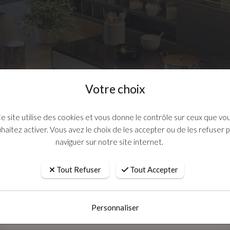
Votre choix
Votre choix
e site utilise des cookies et vous donne le contrôle sur ceux que vo
haitez activer. Vous avez le choix de les accepter ou de les refuser 
troménagers
Cuisines professionnelles
Dépannage e
naviguer sur notre site internet.
e site utilise des cookies et vous donne le contrôle sur ceux que vo
haitez activer. Vous avez le choix de les accepter ou de les refuser 
naviguer sur notre site internet.
Tout Refuser
Tout Accepter
Tout Refuser
Tout Accepter
Personnaliser
cien pour réparer votre congélateur
Personnaliser