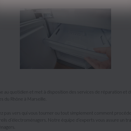
 au quotidien et met à disposition des services de réparation et
es du Rhône à Marseille.
vez pas vers qui vous tourner ou tout simplement comment procéde
ils d’électroménagers. Notre équipe d’experts vous assure un trava
énagers.