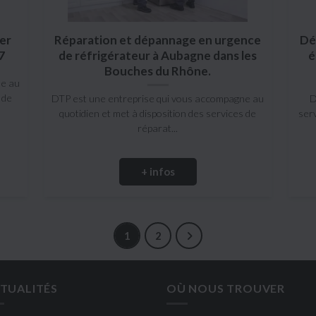
er
Réparation et dépannage en urgence
Dé
7
de réfrigérateur à Aubagne dans les
é
Bouches du Rhône.
ne au
 de
DTP est une entreprise qui vous accompagne au
D
quotidien et met à disposition des services de
ser
réparat...
+ infos
1
2
TUALITÉS
OÙ NOUS TROUVER