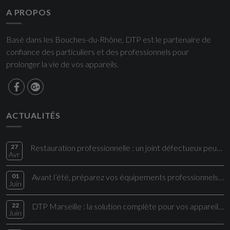
A PROPOS
Basé dans les Bouches-du-Rhône, DTP est le partenaire de
confiance des particuliers et des professionnels pour
prolonger la vie de vos appareils.
ACTUALITÉS
27
Restauration professionnelle : un joint défectueux peut impacter directement vos coûts et votre sécurité alimentaire
Avr
01
Avant l’été, préparez vos équipements professionnels aux fortes chaleurs
Juin
22
DTP Marseille : la solution complète pour vos appareils électroménagers et cuisi
Juin