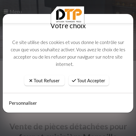
Votre choix
Menu
Votre choix
Ce site utilise des cookies et vous donne le contrôle sur
ceux que vous souhaitez activer. Vous avez le choix de les
accepter ou de les refuser pour naviguer sur notre site
Ce site utilise des cookies et vous donne le contrôle sur
internet.
ceux que vous souhaitez activer. Vous avez le choix de les
accepter ou de les refuser pour naviguer sur notre site
internet.
Tout Refuser
Tout Accepter
Accueil
Actualites
Tout Refuser
Tout Accepter
Personnaliser
Personnaliser
Vente de pièces détachées pour