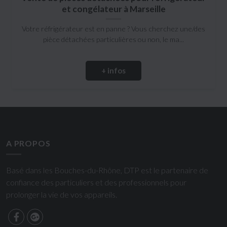
et congélateur à Marseille
Votre réfrigérateur est en panne ? Vous cherchez une/des
pièce détachées particulières ou non, le ma...
+ infos
A PROPOS
Basé dans les Bouches-du-Rhône, DTP est le partenaire de
confiance des particuliers et des professionnels pour
prolonger la vie de vos appareils.