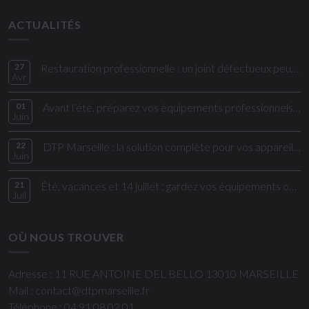
ACTUALITÉS
27
Restauration professionnelle : un joint défectueux peut impacter directement vos coûts et votre sécurité alimentaire
Avr
01
Avant l’été, préparez vos équipements professionnels aux fortes chaleurs
Juin
22
DTP Marseille : la solution complète pour vos appareils électroménagers et cuisi
Juin
21
Été, vacances et 14 juillet : gardez vos équipements opérationnels !
Juil
OÙ NOUS TROUVER
Adresse : 11 RUE ANTOINE DEL BELLO 13010 MARSEILLE
Mail : contact@dtpmarseille.fr
Téléphone : 04 91 08 02 01