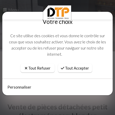
Votre choix
Menu
Votre choix
Ce site utilise des cookies et vous donne le contrôle sur
ceux que vous souhaitez activer. Vous avez le choix de les
accepter ou de les refuser pour naviguer sur notre site
Ce site utilise des cookies et vous donne le contrôle sur
internet.
ceux que vous souhaitez activer. Vous avez le choix de les
accepter ou de les refuser pour naviguer sur notre site
internet.
Tout Refuser
Tout Accepter
Accueil
Actualites
Tout Refuser
Tout Accepter
Personnaliser
Personnaliser
Vente de pièces détachées petit