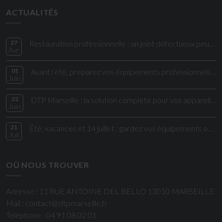
ACTUALITÉS
27
Restauration professionnelle : un joint défectueux peut impacter directement vos coûts et votre sécurité alimentaire
Avr
01
Avant l’été, préparez vos équipements professionnels aux fortes chaleurs
Juin
22
DTP Marseille : la solution complète pour vos appareils électroménagers et cuisi
Juin
21
Été, vacances et 14 juillet : gardez vos équipements opérationnels !
Juil
OÙ NOUS TROUVER
Adresse : 11 RUE ANTOINE DEL BELLO 13010 MARSEILLE
Mail : contact@dtpmarseille.fr
Téléphone : 04 91 08 02 01