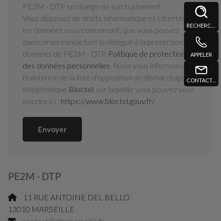
PE2M - DTP en charge de son traitement.
Vous disposez de droits Informatique et Libertés sur
RECHERCHE
les données vous concernant, que vous pouvez
exercer en contactant le délégué à la protection des
données de PE2M - DTP.
Politique de protection
APPELER
des données personnelles
. Nous vous informons de
l'existence de la liste d'opposition au démarchage
CONTACT@DTPMARSEILLE.FR
téléphonique
Bloctel
, sur laquelle vous pouvez vous
inscrire ici :
https://www.bloctel.gouv.fr/
.
Envoyer
PE2M - DTP
11 RUE ANTOINE DEL BELLO
13010 MARSEILLE
contact@dtpmarseille.fr