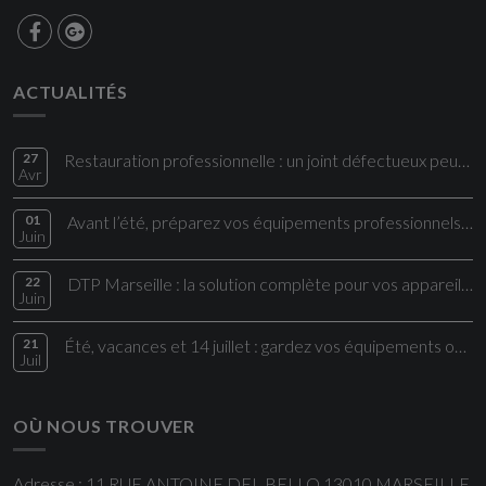
ACTUALITÉS
27
Restauration professionnelle : un joint défectueux peut impacter directement vos coûts et votre sécurité alimentaire
Avr
01
Avant l’été, préparez vos équipements professionnels aux fortes chaleurs
Juin
22
DTP Marseille : la solution complète pour vos appareils électroménagers et cuisi
Juin
21
Été, vacances et 14 juillet : gardez vos équipements opérationnels !
Juil
OÙ NOUS TROUVER
Adresse : 11 RUE ANTOINE DEL BELLO 13010 MARSEILLE