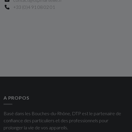
+33 (0)4 91 08 02 01
A PROPOS
Basé dans les Bouches-du-Rhône, DTP est le partenaire de
confiance des particuliers et des professionnels pour
prolonger la vie de vos appareils.