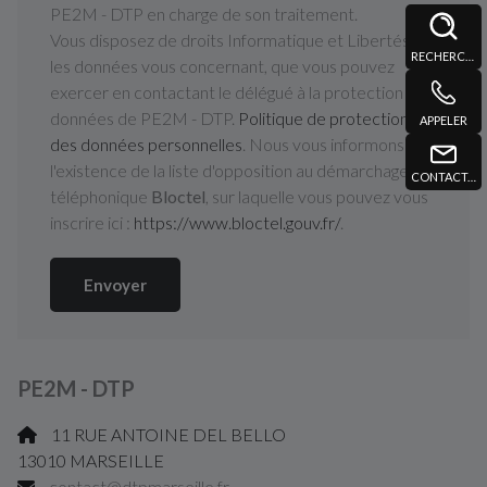
PE2M - DTP en charge de son traitement.
Vous disposez de droits Informatique et Libertés sur
RECHERCHE
les données vous concernant, que vous pouvez
exercer en contactant le délégué à la protection des
données de PE2M - DTP.
Politique de protection
APPELER
des données personnelles
. Nous vous informons de
l'existence de la liste d'opposition au démarchage
CONTACT@DTPMARSEILLE.FR
téléphonique
Bloctel
, sur laquelle vous pouvez vous
inscrire ici :
https://www.bloctel.gouv.fr/
.
Envoyer
PE2M - DTP
11 RUE ANTOINE DEL BELLO
13010 MARSEILLE
contact@dtpmarseille.fr