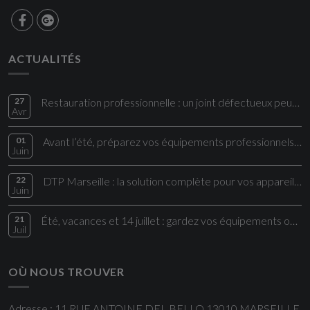
ACTUALITÉS
27
Restauration professionnelle : un joint défectueux peut impacter directement vos coûts et votre sécurité alimentaire
Avr
01
Avant l’été, préparez vos équipements professionnels aux fortes chaleurs
Juin
22
DTP Marseille : la solution complète pour vos appareils électroménagers et cuisi
Juin
21
Été, vacances et 14 juillet : gardez vos équipements opérationnels !
Juil
OÙ NOUS TROUVER
Adresse : 11 RUE ANTOINE DEL BELLO 13010 MARSEILLE