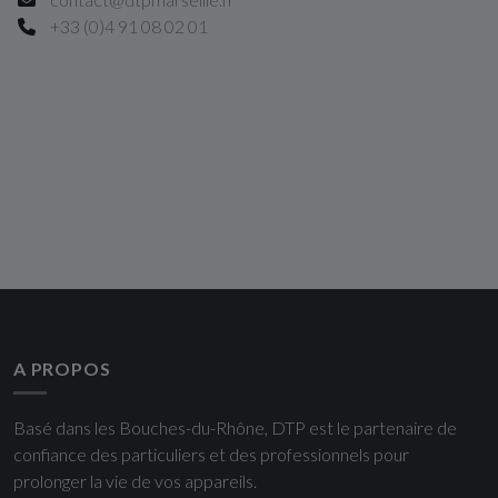
+33 (0)4 91 08 02 01
A PROPOS
Basé dans les Bouches-du-Rhône, DTP est le partenaire de
confiance des particuliers et des professionnels pour
prolonger la vie de vos appareils.