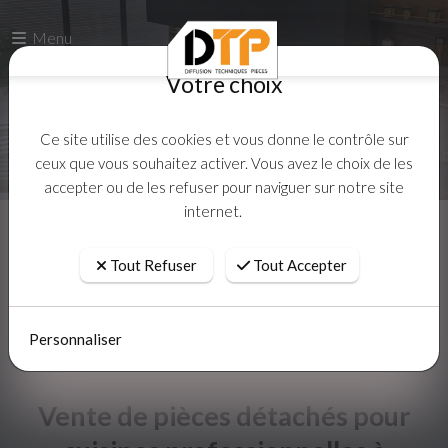
Votre choix
Menu
Votre choix
Ce site utilise des cookies et vous donne le contrôle sur
ceux que vous souhaitez activer. Vous avez le choix de les
accepter ou de les refuser pour naviguer sur notre site
Ce site utilise des cookies et vous donne le contrôle sur
internet.
ceux que vous souhaitez activer. Vous avez le choix de les
accepter ou de les refuser pour naviguer sur notre site
internet.
Tout Refuser
Tout Accepter
Accueil
Actualites
Tout Refuser
Tout Accepter
Personnaliser
Personnaliser
Vente de pièces détachés pour