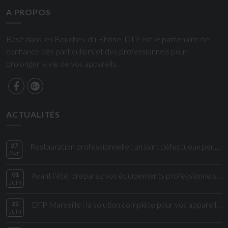
A PROPOS
Basé dans les Bouches-du-Rhône, DTP est le partenaire de
confiance des particuliers et des professionnels pour
prolonger la vie de vos appareils.
ACTUALITÉS
27
Restauration professionnelle : un joint défectueux peut impacter directement vos coûts et votre sécurité alimentaire
Avr
01
Avant l’été, préparez vos équipements professionnels aux fortes chaleurs
Juin
22
DTP Marseille : la solution complète pour vos appareils électroménagers et cuisi
Juin